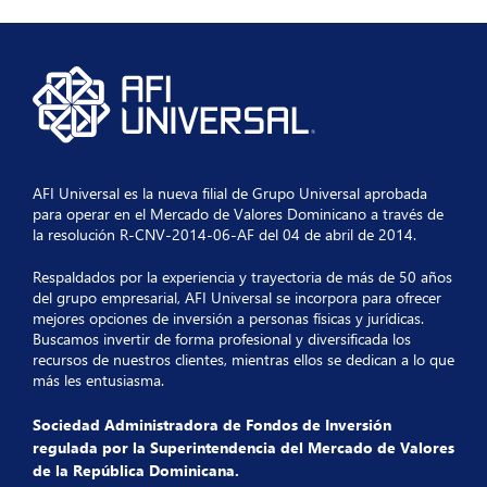
Ficha Técnica 31 10 2025
Ficha Tecnica 30 11 2024
Ficha Tecnica 31 12 2023
expand_more
expand_more
expand_more
Septiembre
Octubre
Noviembre
Ficha_Tecnica_30_09_2025
Ficha Tecnica 31 10 2024
Ficha Tecnica 30 11 2023
expand_more
expand_more
expand_more
Agosto
Septiembre
Octubre
Ficha_Tecnica_31_08_2025
Ficha Tecnica 30 09 2024
Ficha Técnica 31 10 2023
expand_more
expand_more
Julio
Agosto
AFI Universal es la nueva filial de Grupo Universal aprobada
para operar en el Mercado de Valores Dominicano a través de
Ficha Técnica 31 07 2025
Ficha Tecnica 31 08 2024
expand_more
expand_more
Junio
Julio
la resolución R-CNV-2014-06-AF del 04 de abril de 2014.
Respaldados por la experiencia y trayectoria de más de 50 años
Ficha Tecnica 31 06 2025
Ficha Tecnica 31 07 2024
del grupo empresarial, AFI Universal se incorpora para ofrecer
expand_more
expand_more
Mayo
Junio
mejores opciones de inversión a personas físicas y jurídicas.
Buscamos invertir de forma profesional y diversificada los
Ficha Tecnica 31 05 2025
Ficha Tecnica 30 06 2024
recursos de nuestros clientes, mientras ellos se dedican a lo que
expand_more
expand_more
Abril
Mayo
más les entusiasma.
Ficha Tecnica 30 04 2025
Ficha Tecnica 31 05 2024
Sociedad Administradora de Fondos de Inversión
expand_more
expand_more
Marzo
Abril
regulada por la Superintendencia del Mercado de Valores
de la República Dominicana.
Ficha Tecnica 31 03 2025
Ficha Tecnica 30 04 2024