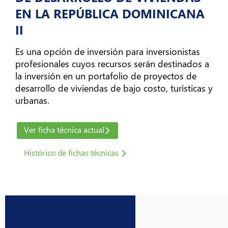
Atención
EN LA REPÚBLICA DOMINICANA
al
II
Cliente
arrow_forward_ios
Es una opción de inversión para inversionistas
profesionales cuyos recursos serán destinados a
Sobre
la inversión en un portafolio de proyectos de
Nosotros
desarrollo de viviendas de bajo costo, turísticas y
arrow_forward_ios
urbanas.
Nuestros
Ver ficha técnica actual
Sitios
arrow_forward_ios
Histórico de fichas técnicas