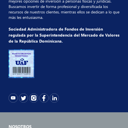
mejores opciones de inversión a personas físicas y jurídicas.
Buscamos invertir de forma profesional y diversificada los
Ficha Tecnica 31 06 2025
recursos de nuestros clientes, mientras ellos se dedican a lo que
expand_more
Mayo
más les entusiasma.
Ficha Tecnica 31 05 2025
Sociedad Administradora de Fondos de Inversión
expand_more
Abril
regulada por la Superintendencia del Mercado de Valores
de la República Dominicana.
Ficha Tecnica 30 04 2025
expand_more
Marzo
Ficha Tecnica 31 03 2025
expand_more
Febrero
Ficha Tecnica 28 02 2025
expand_more
Enero
Ficha Tecnica 31 01 2025
NOSOTROS