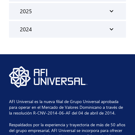
Ficha Técnica 31 01 2026
expand_more
2025
expand_more
Diciembre
expand_more
2024
Ficha Técnica 31 12 2025
expand_more
expand_more
Noviembre
Diciembre
Ficha Técnica 30 11 2025
Ficha Tecnica 31 12 2024
expand_more
Octubre
Ficha Técnica 31 10 2025
expand_more
Septiembre
Ficha_Tecnica_30_09_2025
expand_more
Agosto
AFI Universal es la nueva filial de Grupo Universal aprobada
para operar en el Mercado de Valores Dominicano a través de
Ficha_Tecnica_31_08_2025
expand_more
Julio
la resolución R-CNV-2014-06-AF del 04 de abril de 2014.
Respaldados por la experiencia y trayectoria de más de 50 años
Ficha Técnica 31 07 2025
del grupo empresarial, AFI Universal se incorpora para ofrecer
expand_more
Junio