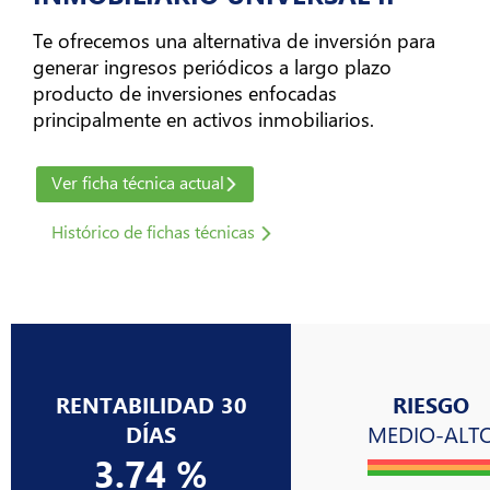
Atención
al
Te ofrecemos una alternativa de inversión para
Cliente
generar ingresos periódicos a largo plazo
arrow_forward_ios
producto de inversiones enfocadas
principalmente en activos inmobiliarios.
Sobre
Nosotros
Ver ficha técnica actual
arrow_forward_ios
Histórico de fichas técnicas
Nuestros
Sitios
arrow_forward_ios
RENTABILIDAD 30
RIESGO
DÍAS
MEDIO-ALT
3.74 %