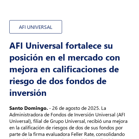
Atención
al
Cliente
arrow_forward_ios
AFI UNIVERSAL
Sobre
AFI Universal fortalece su
Nosotros
posición en el mercado con
arrow_forward_ios
mejora en calificaciones de
Nuestros
riesgo de dos fondos de
Sitios
arrow_forward_ios
inversión
Santo Domingo.
- 26 de agosto de 2025. La
Administradora de Fondos de Inversión Universal (AFI
Universal), filial de Grupo Universal, recibió una mejora
en la calificación de riesgos de dos de sus fondos por
parte de la firma evaluadora Feller Rate, consolidando