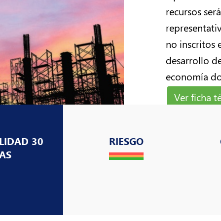
recursos ser
representati
no inscritos
desarrollo de
economía do
Ver ficha t
LIDAD 30
RIESGO
AS