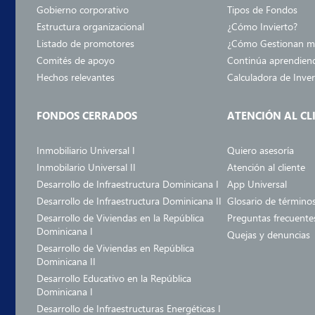
Gobierno corporativo
Tipos de Fondos
Estructura organizacional
¿Cómo Invierto?
Listado de promotores
¿Cómo Gestionan mi
Comités de apoyo
Continúa aprendien
Hechos relevantes
Calculadora de Inve
FONDOS CERRADOS
ATENCIÓN AL CL
Inmobiliario Universal I
Quiero asesoría
Inmobilario Universal II
Atención al cliente
Desarrollo de Infraestructura Dominicana I
App Universal
Desarrollo de Infraestructura Dominicana II
Glosario de término
Desarrollo de Viviendas en la República
Preguntas frecuente
Dominicana I
Quejas y denuncias
Desarrollo de Viviendas en República
Dominicana II
Desarrollo Educativo en la República
Dominicana I
Desarrollo de Infraestructuras Energéticas I