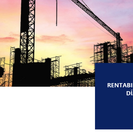
arrow_forward_ios
Atención
al
Cliente
arrow_forward_ios
Sobre
Nosotros
arrow_forward_ios
RENTABI
Nuestros
Sitios
DÍ
arrow_forward_ios