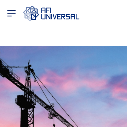
arrow_back
search
iQuiero
asesoria!?
arrow_forward
Edúcate
a
Fondo
arrow_forward_ios
Nuestros
Fondos