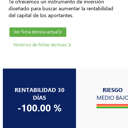
Te ofrecemos un instrumento de inversión
Atención
diseñado para buscar aumentar la rentabilidad
al
del capital de los aportantes.
Cliente
arrow_forward_ios
Ver ficha técnica actual
Sobre
Histórico de fichas técnicas
Nosotros
arrow_forward_ios
Nuestros
Sitios
arrow_forward_ios
RENTABILIDAD 30
RIESGO
DÍAS
MEDIO BAJ
-100.00 %