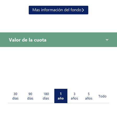
Mas información del fondo
30
90
180
1
3
5
Todo
días
días
días
año
años
años