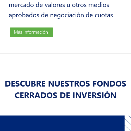
Atención
mercado de valores u otros medios
al
aprobados de negociación de cuotas.
Cliente
arrow_forward_ios
Más información
Sobre
Nosotros
arrow_forward_ios
Nuestros
Sitios
arrow_forward_ios
DESCUBRE NUESTROS FONDOS
CERRADOS DE INVERSIÓN