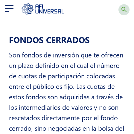
search
arrow_back
Quiero
FONDOS CERRADOS
soria!?
Son fondos de inversión que te ofrecen
un plazo definido en el cual el número
Edúcate
de cuotas de participación colocadas
a
entre el público es fijo. Las cuotas de
Fondo
arrow_forward_ios
estos fondos son adquiridas a través de
los intermediarios de valores y no son
Nuestros
Fondos
rescatados directamente por el fondo
arrow_forward_ios
cerrado, sino negociadas en la bolsa del